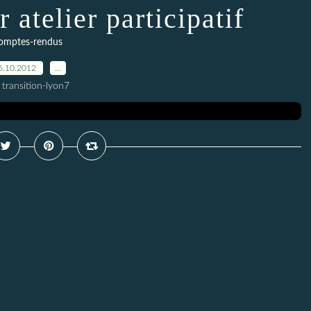
 atelier participatif
omptes-rendus
6.10.2012
…
 transition-lyon7